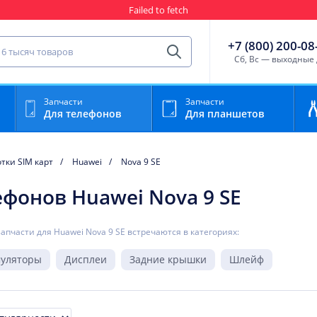
Failed to fetch
Гарантия
Пункты выда
сть для мобильного устройства
+7 (800) 200-08
Найти
Cб, Вс — выходные
Запчасти
Запчасти
Для телефонов
Для планшетов
тки SIM карт
Huawei
Nova 9 SE
ефонов Huawei Nova 9 SE
запчасти для Huawei Nova 9 SE встречаются в категориях:
муляторы
Дисплеи
Задние крышки
Шлейф