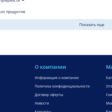
ровка
ких продуктов
Показать еще
О компании
М
Информация о компании
Кат
Политика конфиденциальности
От
Договор оферты
Ск
Новости
Мой
Контакты
Бло