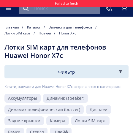
Failed to fetch
Найти запчасть для мобильного устройства
ть
Меню
Кор
Главная
Каталог
Запчасти для телефонов
Лотки SIM карт
Huawei
Honor X7c
Лотки SIM карт для телефонов
Huawei Honor X7c
Фильтр
Кстати, запчасти для Huawei Honor X7c встречаются в категориях:
Аккумуляторы
Динамик (speaker)
Динамик полифонический (buzzer)
Дисплеи
Задние крышки
Камера
Лотки SIM карт
Рамки
Стекло
Шлейф