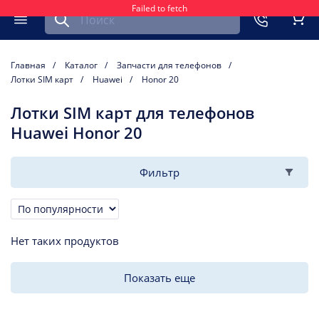
Failed to fetch
Найти запчасть для мобильного устройства
ть
Меню
Кор
Главная
Каталог
Запчасти для телефонов
Лотки SIM карт
Huawei
Honor 20
Лотки SIM карт для телефонов
Huawei Honor 20
Фильтр
Сортировка
Нет таких продуктов
Показать еще