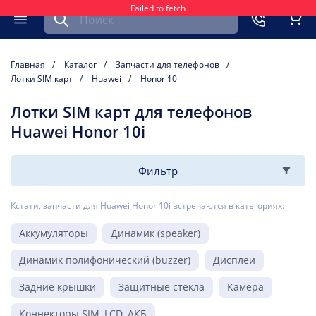
Failed to fetch
Найти запчасть для мобильного устройства
ть
Меню
Кор
Главная
Каталог
Запчасти для телефонов
Лотки SIM карт
Huawei
Honor 10i
Лотки SIM карт для телефонов
Huawei Honor 10i
Фильтр
Кстати, запчасти для Huawei Honor 10i встречаются в категориях:
Аккумуляторы
Динамик (speaker)
Динамик полифонический (buzzer)
Дисплеи
Задние крышки
Защитные стекла
Камера
Коннекторы SIM, LCD, АКБ