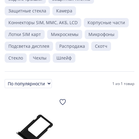
Защитные стекла
Камера
Коннекторы SIM, MMC, АКБ, LCD
Корпусные части
Лотки SIM карт
Микросхемы
Микрофоны
Подсветка дисплея
Распродажа
Скотч
Стекло
Чехлы
Шлейф
1
из
1 товар
Сортировка