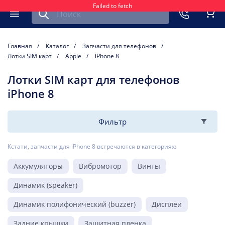
Failed to fetch
Найти запчасть для мобильного устройства
ть
Меню
Кор
Главная
Каталог
Запчасти для телефонов
Лотки SIM карт
Apple
iPhone 8
Лотки SIM карт для телефонов
iPhone 8
Фильтр
Кстати, запчасти для iPhone 8 встречаются в категориях:
Аккумуляторы
Вибромотор
Винты
Динамик (speaker)
Динамик полифонический (buzzer)
Дисплеи
Задние крышки
Защитная пленка