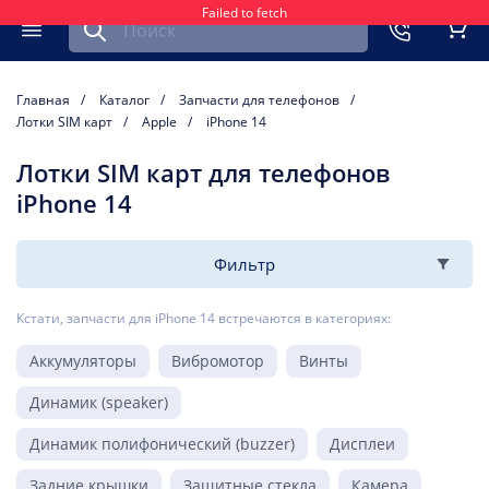
Failed to fetch
Найти запчасть для мобильного устройства
ть
Меню
Кор
Главная
Каталог
Запчасти для телефонов
Лотки SIM карт
Apple
iPhone 14
Лотки SIM карт для телефонов
iPhone 14
Фильтр
Кстати, запчасти для iPhone 14 встречаются в категориях:
Аккумуляторы
Вибромотор
Винты
Динамик (speaker)
Динамик полифонический (buzzer)
Дисплеи
Задние крышки
Защитные стекла
Камера